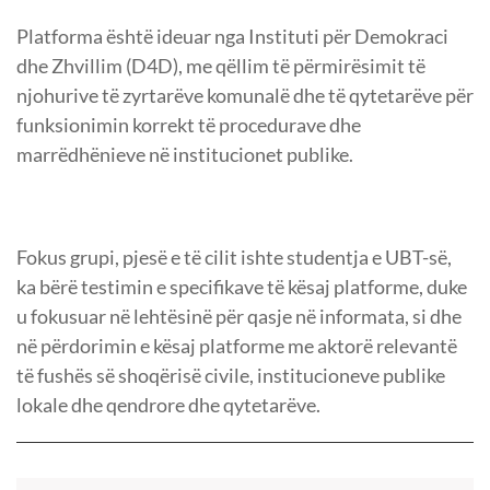
Platforma është ideuar nga Instituti për Demokraci
dhe Zhvillim (D4D), me qëllim të përmirësimit të
njohurive të zyrtarëve komunalë dhe t
ë qytetarëve për
funksionimin korrekt të procedurave dhe
marrëdhënieve në institucionet publike.
Fokus grupi, pjesë e të cilit ishte studentja e UBT-së,
ka bërë testimin e specifikave të kësaj platforme, duke
u fokusuar në lehtësinë për qasje në informata, si dhe
në përdorimin e kësaj platforme me aktorë relevantë
të fushës së shoqërisë civile, institucioneve publike
lokale dhe qendrore dhe qytetarëve.