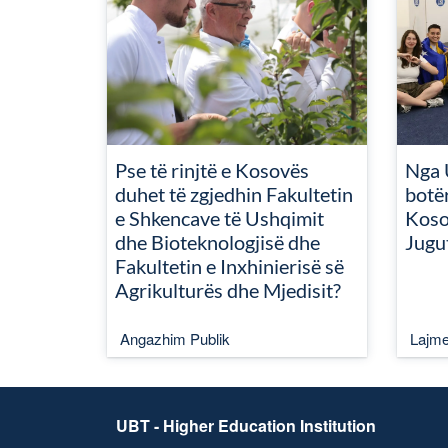
Pse të rinjtë e Kosovës
Nga 
duhet të zgjedhin Fakultetin
botër
e Shkencave të Ushqimit
Koso
dhe Bioteknologjisë dhe
Jugu
Fakultetin e Inxhinierisë së
Agrikulturës dhe Mjedisit?
Angazhim Publik
Lajm
UBT - Higher Education Institution