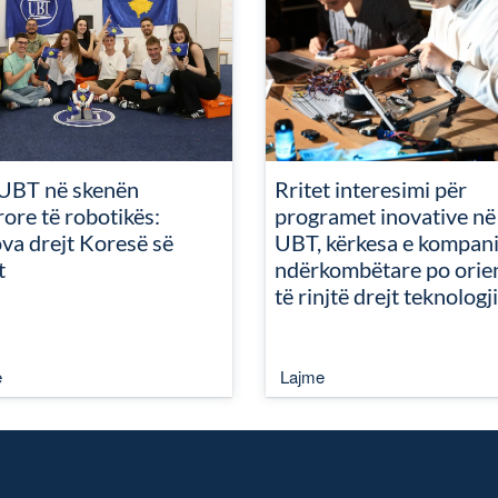
UBT në skenën
Rritet interesimi për
ore të robotikës:
programet inovative në
va drejt Koresë së
UBT, kërkesa e kompan
t
ndërkombëtare po orie
të rinjtë drejt teknologj
e
Lajme