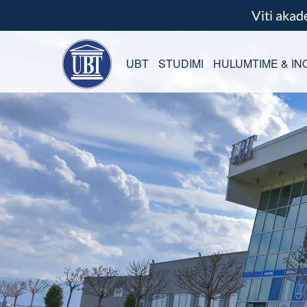
Viti aka
UBT
STUDIMI
HULUMTIME & IN