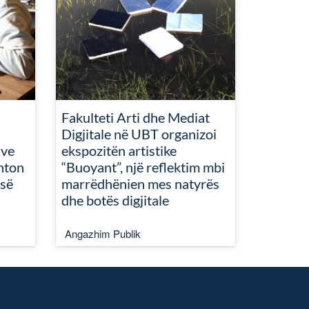
Fakulteti Arti dhe Mediat
Digjitale në UBT organizoi
ive
ekspozitën artistike
nton
“Buoyant”, një reflektim mbi
isë
marrëdhënien mes natyrës
dhe botës digjitale
Angazhim Publik