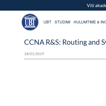
Viti aka
UBT
STUDIMI
HULUMTIME & IN
CCNA R&S: Routing and Sw
18/01/2019