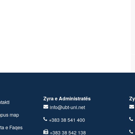
Zyra e Administratës
Zy
takti
info@ubt-uni.net
pus map
+383 38 541 400
ta e Faqes
+383 38 542 138