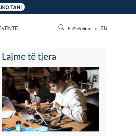
IKO TANI
EVENTE
EN
E-Shërbimet
Lajme të tjera