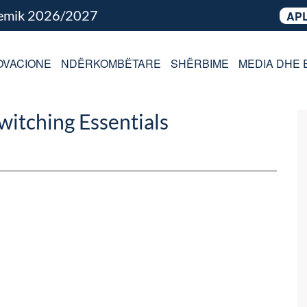
demik 2026/2027
APL
OVACIONE
NDËRKOMBËTARE
SHËRBIME
MEDIA DHE 
itching Essentials